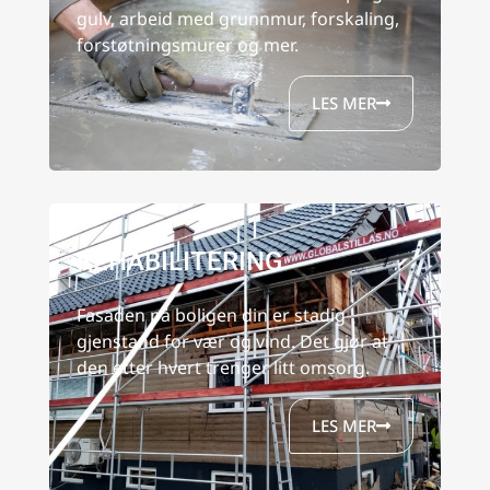
gulv, arbeid med grunnmur, forskaling,
forstøtningsmurer og mer.
LES MER
REHABILITERING
Fasaden på boligen din er stadig
gjenstand for vær og vind. Det gjør at
den etter hvert trenger litt omsorg.
LES MER