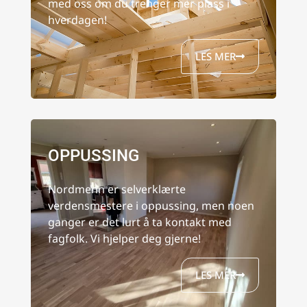
med oss om du trenger mer plass i
hverdagen!
LES MER
OPPUSSING
Nordmenn er selverklærte
verdensmestere i oppussing, men noen
ganger er det lurt å ta kontakt med
fagfolk. Vi hjelper deg gjerne!
LES MER