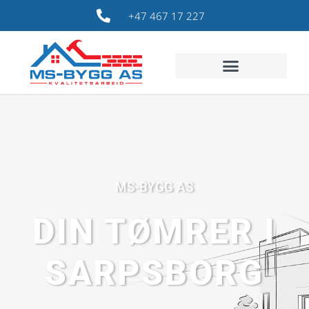
+47 467 17 227
MS-BYGG AS
DIN TØMRER I
SARPSBORG