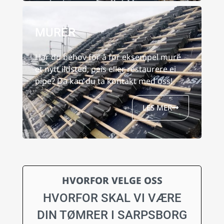
MURER
Har du behov for å for eksempel mure
et nytt ildsted, peis eller restaurere ei
pipe? Da kan du ta kontakt med oss!
LES MER
HVORFOR VELGE OSS
HVORFOR SKAL VI VÆRE
DIN TØMRER I SARPSBORG