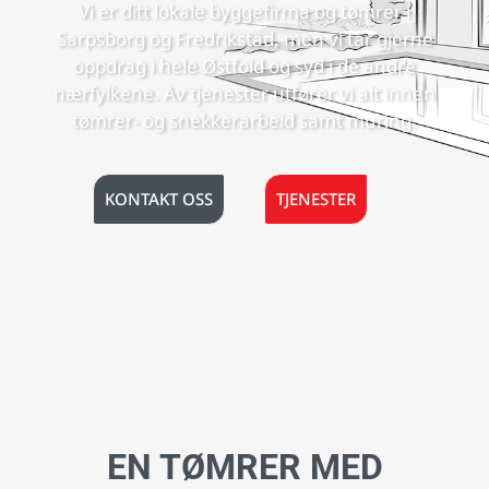
Vi er ditt lokale byggefirma og tømrer i
Sarpsborg og Fredrikstad, men vi tar gjerne
oppdrag i hele Østfold og syd i de andre
nærfylkene. Av tjenester utfører vi alt innen
tømrer- og snekkerarbeid samt muring.
KONTAKT OSS
TJENESTER
EN TØMRER MED