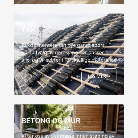
TAK
La oss montere din nye garasjeport.
Vårt utvalg av garasjeporter passer til
alle, og vi leverer i forskjellige materialer.
LES MER
BETONG OG MUR
Vi tar oss av det meste innen støping av