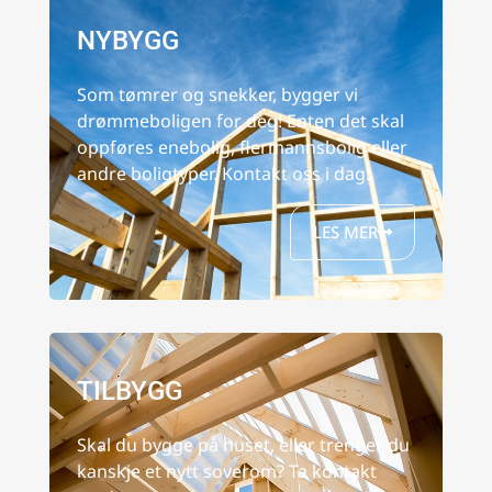
NYBYGG
Som tømrer og snekker, bygger vi
drømmeboligen for deg! Enten det skal
oppføres enebolig, flermannsbolig eller
andre boligtyper. Kontakt oss i dag!
LES MER
TILBYGG
Skal du bygge på huset, eller trenger du
kanskje et nytt soverom? Ta kontakt