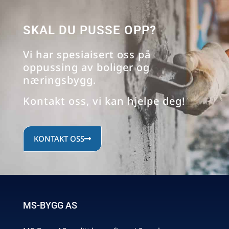
SKAL DU PUSSE OPP?
Vi har spesiaisert oss på
oppussing av boliger og
næringsbygg.
Kontakt oss, vi kan hjelpe deg!
KONTAKT OSS
MS-BYGG AS